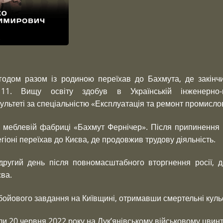
годом разом із родиною переїхав до Бахмута, де закінч
. Вищу освіту здобув в Українській інженерно-пе
льтеті за спеціальністю «Експлуатація та ремонт промисло
 меблевій фабриці «Бахмут Фернічер». Після припинення 
егіоні переїхав до Києва, де продовжив трудову діяльність.
другий день після повномасштабного вторгнення росії, 
єва.
 бойового завдання на Київщині, отримавши смертельні куль
 20 червня 2022 року на Лук’янівському військовому цвинта