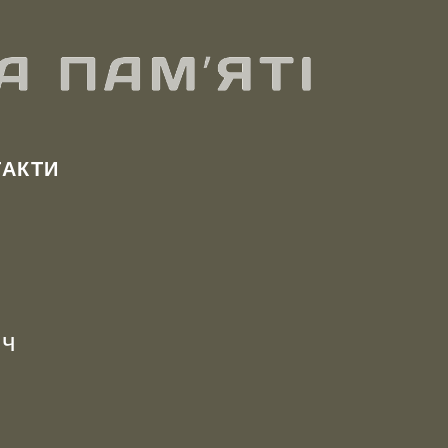
ТАКТИ
ич