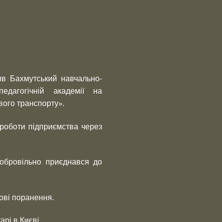
ив Бахмутський навчально-
дагогічній академії на
вого транспорту».
роботи підприємства через
добровільно приєднався до
ові поранення.
рі в Києві.